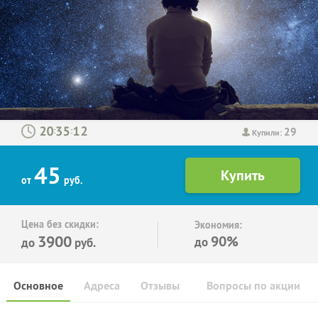
29
:
:
Купили:
45
от
руб.
Цена без скидки:
Экономия:
3900
90%
до
до
руб.
Основное
Адреса
Отзывы
Вопросы по акции