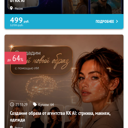
от KK AI
Россия
499
ПОДРОБНЕЕ
руб.
1290
руб.
64
%
до
23:33:29
Купили:
64
Создание образа от агентства KK AI: стрижка, макияж,
одежда
Россия