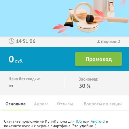
2
:
:
Получили:
0
руб.
Цена без скидки:
Экономия:
∞
30
%
Основное
Адреса
Отзывы
Вопросы по акции
Скачайте приложение КупиКупона для
IOS
или
Android
и
покажите купон с экрана смартфона. Это удобно :)