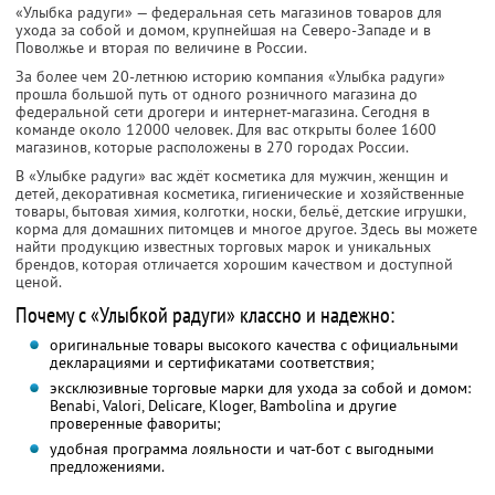
«Улыбка радуги» — федеральная сеть магазинов товаров для
ухода за собой и домом, крупнейшая на Северо-Западе и в
Поволжье и вторая по величине в России.
За более чем 20-летнюю историю компания «Улыбка радуги»
прошла большой путь от одного розничного магазина до
федеральной сети дрогери и интернет-магазина. Сегодня в
команде около 12000 человек. Для вас открыты более 1600
магазинов, которые расположены в 270 городах России.
В «Улыбке радуги» вас ждёт косметика для мужчин, женщин и
детей, декоративная косметика, гигиенические и хозяйственные
товары, бытовая химия, колготки, носки, бельё, детские игрушки,
корма для домашних питомцев и многое другое. Здесь вы можете
найти продукцию известных торговых марок и уникальных
брендов, которая отличается хорошим качеством и доступной
ценой.
Почему с «Улыбкой радуги» классно и надежно:
оригинальные товары высокого качества с официальными
декларациями и сертификатами соответствия;
эксклюзивные торговые марки для ухода за собой и домом:
Benabi, Valori, Delicare, Kloger, Bambolina и другие
проверенные фавориты;
удобная программа лояльности и чат-бот с выгодными
предложениями.