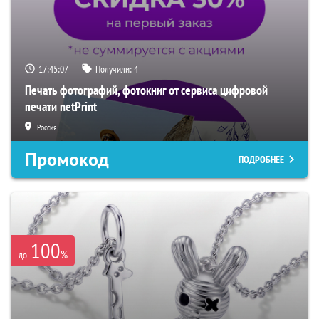
17:45:06
Получили:
4
Печать фотографий, фотокниг от сервиса цифровой
печати netPrint
Россия
Промокод
ПОДРОБНЕЕ
100
%
до