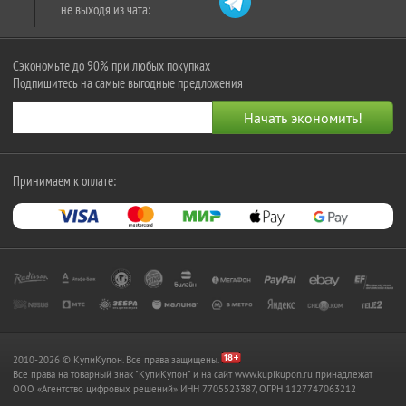
не выходя из чата:
Сэкономьте до 90% при любых покупках
Подпишитесь на самые выгодные предложения
Принимаем к оплате:
2010-2026 © КупиКупон. Все права защищены.
Все права на товарный знак "КупиКупон" и на сайт www.kupikupon.ru принадлежат
OOO «Агентство цифровых решений» ИНН 7705523387, ОГРН 1127747063212