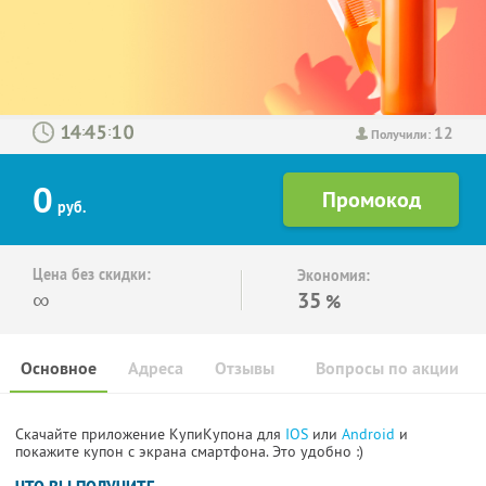
12
:
:
Получили:
0
руб.
Цена без скидки:
Экономия:
∞
35
%
Основное
Адреса
Отзывы
Вопросы по акции
Скачайте приложение КупиКупона для
IOS
или
Android
и
покажите купон с экрана смартфона. Это удобно :)