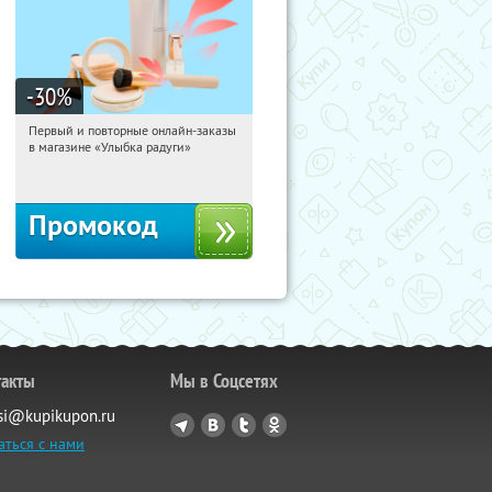
-30
%
Первый и повторные онлайн-заказы
13:39:33
Получили:
2
в магазине «Улыбка радуги»
Россия
Промокод
такты
Мы в Соцсетях
si@kupikupon.ru
аться с нами