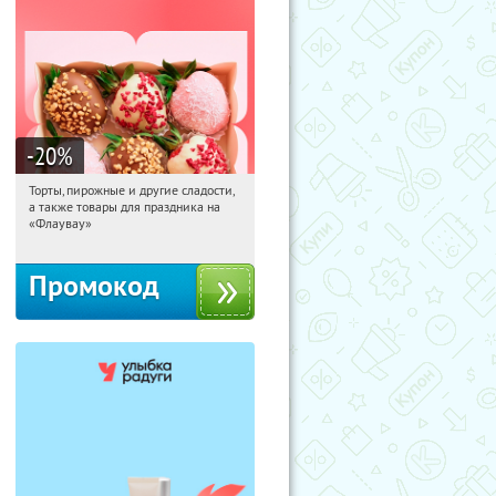
-20
%
Торты, пирожные и другие сладости,
13:39:33
Получили:
6
а также товары для праздника на
Россия
«Флаувау»
Промокод