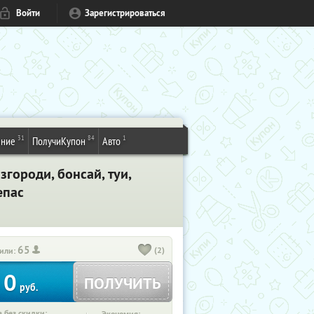
Войти
Зарегистрироваться
31
84
1
ение
ПолучиКупон
Авто
городи, бонсай, туи,
епас
65
(2)
или:
0
ПОЛУЧИТЬ
руб.
 без скидки: