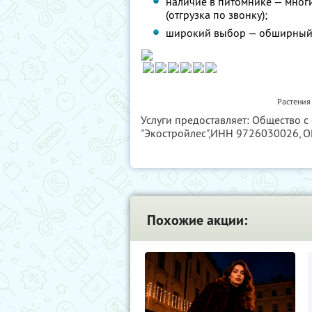
наличие в питомнике — мног
(отгрузка по звонку);
широкий выбор — обширный а
Растения
Услуги предоставляет: Общество 
"Экостройлес",
ИНН 9726030026
, 
Похожие акции: