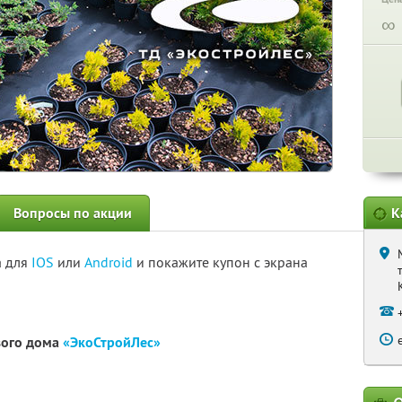
∞
Вопросы по акции
К
а для
IOS
или
Android
и покажите купон с экрана
вого дома
«ЭкоСтройЛес»