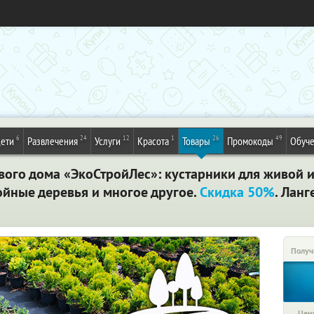
6
24
12
1
26
49
ети
Развлечения
Услуги
Красота
Товары
Промокоды
Обуч
вого дома «ЭкоСтройЛес»: кустарники для живой из
йные деревья и многое другое.
Скидка 50%
. Ланг
Получ
Цена