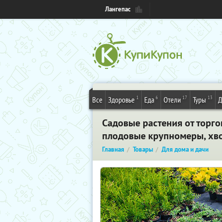
Лангепас
1
6
17
13
Все
Здоровье
Еда
Отели
Туры
Д
Садовые растения от торго
плодовые крупномеры, хво
Главная
Товары
Для дома и дачи