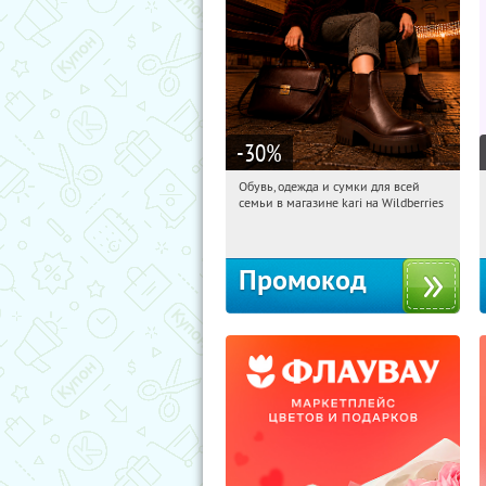
-30
%
Обувь, одежда и сумки для всей
13:39:33
Получили:
1
семьи в магазине kari на Wildberries
Россия
Промокод