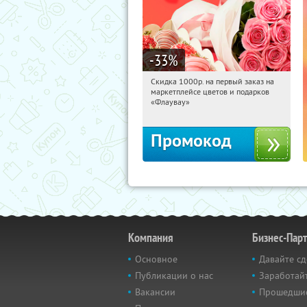
-33
%
Скидка 1000р. на первый заказ на
13:39:33
Получили:
18
маркетплейсе цветов и подарков
Россия
«Флаувау»
Промокод
Компания
Бизнес-Пар
Основное
Давайте сд
Публикации о нас
Заработайт
Вакансии
Прошедши