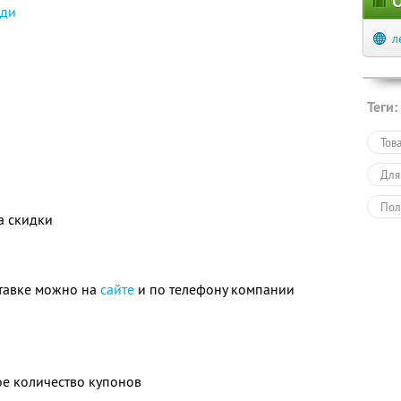
О
оди
л
Теги:
Тов
Для
Пол
а скидки
тавке можно на
сайте
и по телефону компании
е количество купонов