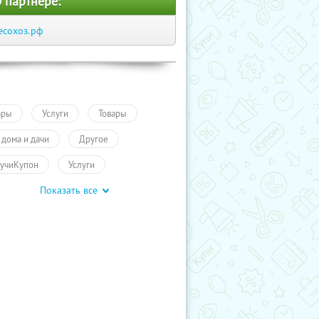
 партнере:
есохоз.рф
ары
Услуги
Товары
 дома и дачи
Другое
учиКупон
Услуги
Показать все