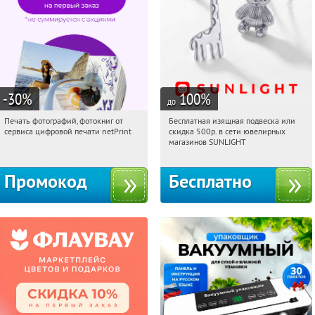
-30
%
100
%
до
Печать фотографий, фотокниг от
Бесплатная изящная подвеска или
13:39:33
Получили:
4
13:39:33
Получили:
73
сервиса цифровой печати netPrint
скидка 500р. в сети ювелирных
Россия
Россия
магазинов SUNLIGHT
Промокод
Бесплатно