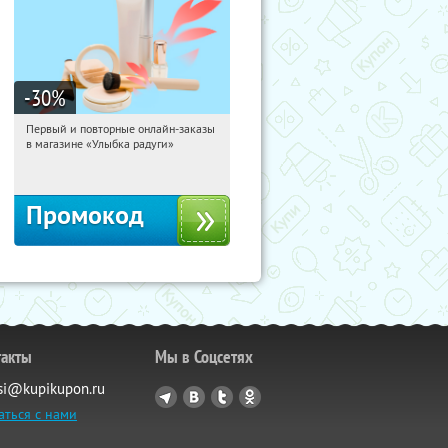
-30
%
Первый и повторные онлайн-заказы
07:55:53
Получили:
2
в магазине «Улыбка радуги»
Россия
Промокод
такты
Мы в Соцсетях
si@kupikupon.ru
аться с нами