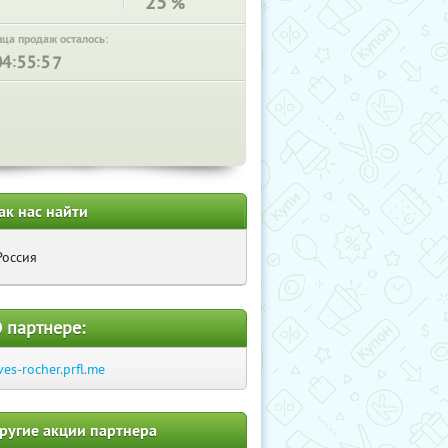
25
%
нца продаж осталось:
:
:
ак нас найти
Россия
 партнере:
ves-rocher.prfl.me
ругие акции партнера