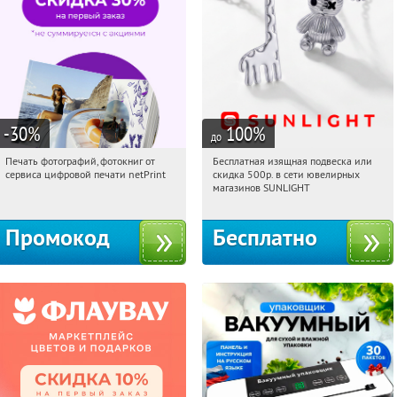
-30
%
100
%
до
Печать фотографий, фотокниг от
Бесплатная изящная подвеска или
07:55:53
Получили:
4
07:55:53
Получили:
73
сервиса цифровой печати netPrint
скидка 500р. в сети ювелирных
Россия
Россия
магазинов SUNLIGHT
Промокод
Бесплатно