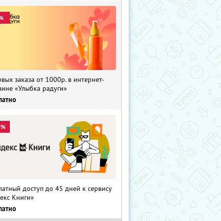
%
рвых заказа от 1000р. в интернет-
зине «Улыбка радуги»
латно
0%
латный доступ до 45 дней к сервису
екс Книги»
латно