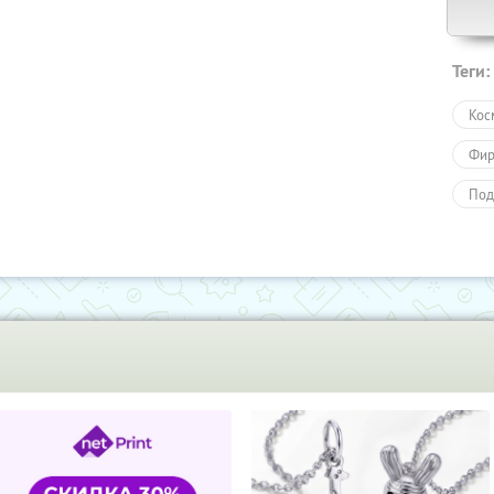
Теги:
Кос
Фир
Под
Под
Пол