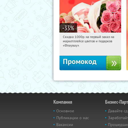
-33
%
Скидка 1000р. на первый заказ на
07:55:53
Получили:
18
маркетплейсе цветов и подарков
Россия
«Флаувау»
Промокод
Компания
Бизнес-Пар
Основное
Давайте сд
Публикации о нас
Заработайт
Вакансии
Прошедши