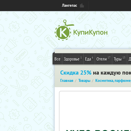
Лангепас
1
6
17
13
Все
Здоровье
Еда
Отели
Туры
Д
Скидка 25%
на каждую поку
Главная
Товары
Косметика, парфюме