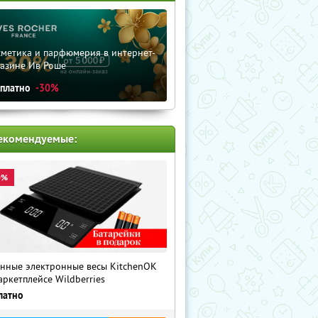
сметика и парфюмерия в интернет-
газине Ив Роше
сплатно
-30%
екомендуемые:
0%
нные электронные весы KitchenOK
аркетплейсе Wildberries
латно