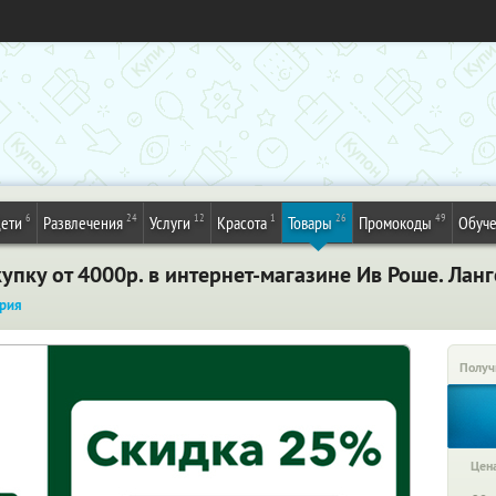
6
24
12
1
26
49
ети
Развлечения
Услуги
Красота
Товары
Промокоды
Обуч
пку от 4000р. в интернет-магазине Ив Роше. Ланг
рия
Получ
Цена