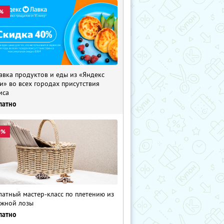
%
авка продуктов и еды из «Яндекс
и» во всех городах присутствия
иса
латно
0%
латный мастер-класс по плетению из
жной лозы
латно