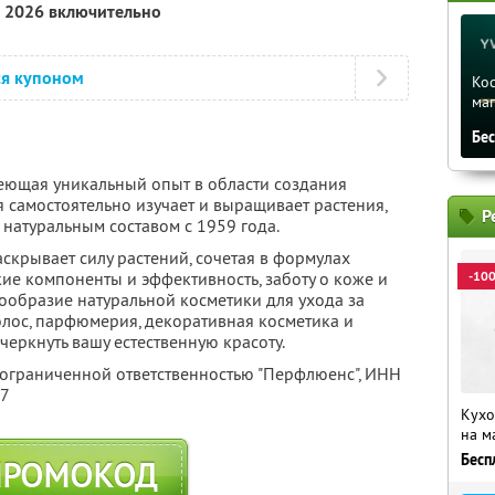
а 2026 включительно
ся купоном
Ко
ма
Бе
еющая уникальный опыт в области создания
 самостоятельно изучает и выращивает растения,
Р
 натуральным составом с 1959 года.
скрывает силу растений, сочетая в формулах
ие компоненты и эффективность, заботу о коже и
-10
ообразие натуральной косметики для ухода за
волос, парфюмерия, декоративная косметика и
черкнуть вашу естественную красоту.
 ограниченной ответственностью "Перфлюенс",
ИНН
57
Кухо
на м
Бесп
ПРОМОКОД