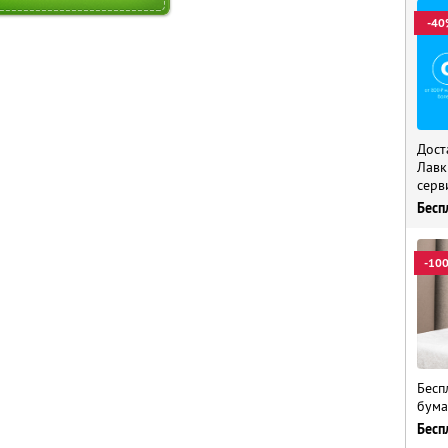
-40
Дост
Лавк
серв
Бесп
-10
Бесп
бума
Бесп