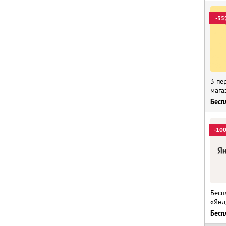
-35
3 пе
мага
Бесп
-10
Бесп
«Янд
Бесп