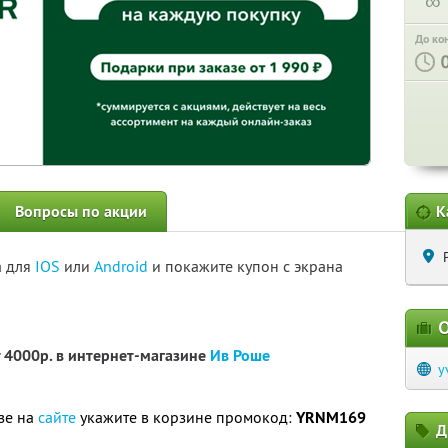
∞
До ко
Вопросы по акции
К
а для
IOS
или
Android
и покажите купон с экрана
О
 4000р. в интернет-магазине
Ив Роше
y
зе на
сайте
укажите в корзине промокод:
YRNM169
Д