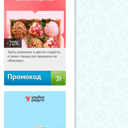
-20
%
Торты, пирожные и другие сладости,
07:55:53
Получили:
6
а также товары для праздника на
Россия
«Флаувау»
Промокод