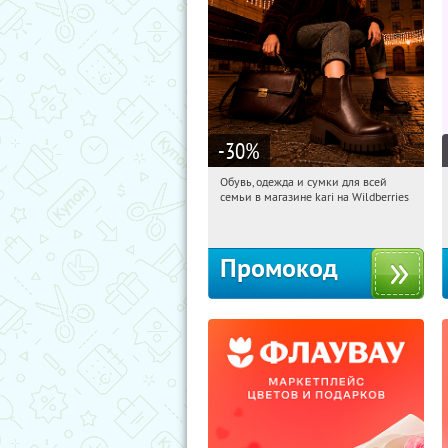
-30
%
Обувь, одежда и сумки для всей
07:55:53
Получили:
31
семьи в магазине kari на Wildberries
Россия
Промокод