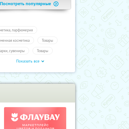
Посмотреть популярные
метика, парфюмерия
менная косметика
Товары
арки, сувениры
Товары
Показать все
арки
Разное
Промокоды
учиКупон