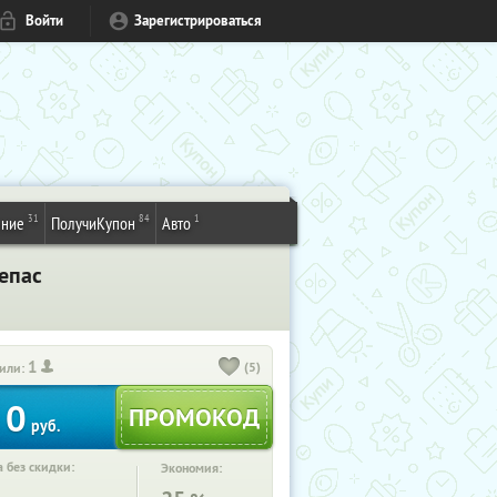
Войти
Зарегистрироваться
31
84
1
ение
ПолучиКупон
Авто
епас
1
(5)
или:
0
руб.
 без скидки:
Экономия: