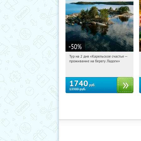
-50
%
Тур на 2 дня «Карельское счастье —
10:34:15
Купили:
39
проживание на берегу Ладоги»
Достоевская
1740
руб.
13900
руб.