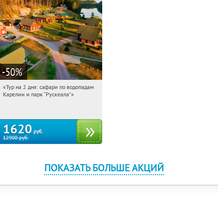
-50
%
«Тур на 2 дня: сафари по водопадам
10:34:15
Купили:
6
Карелии и парк “Рускеала"»
Достоевская
1620
руб.
12900
руб.
ПОКАЗАТЬ БОЛЬШЕ АКЦИЙ