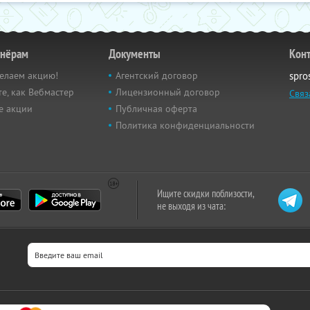
тнёрам
Документы
Кон
елаем акцию!
Агентский договор
spro
е, как Вебмастер
Лицензионный договор
Связ
е акции
Публичная оферта
Политика конфиденциальности
Ищите скидки поблизости,
не выходя из чата: