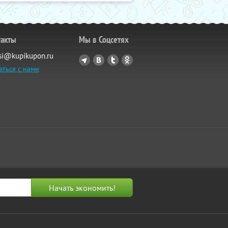
такты
Мы в Соцсетях
si@kupikupon.ru
аться с нами