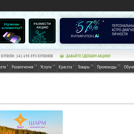
КУПИЛИ:
141 698 895
КУПОНОВ
ДАВАЙТЕ СДЕЛАЕМ АКЦИЮ!
6
24
14
1
26
53
ети
Развлечения
Услуги
Красота
Товары
Промокоды
Обуч