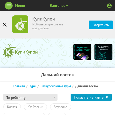
Меню
Лангепас
КупиКупон
Мобильное приложение
Загрузить
ещё удобнее
Дальний восток
Главная
Туры
Экскурсионные туры
Дальний восток
Показать на карте
По рейтингу
Кавказ
Юг России
Зауралье