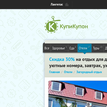
Лангепас
1
6
17
13
Все
Здоровье
Еда
Отели
Туры
Д
Скидка 30%
на отдых для 
уютные номера, завтрак, у
Главная
Отели
Загородный отдых