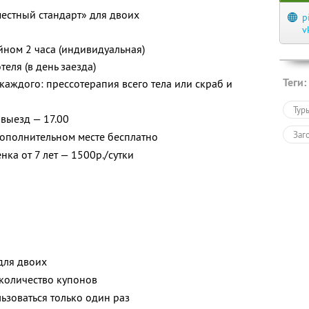
естный стандарт» для двоих
p
v
ейном 2 часа (индивидуальная)
еля (в день заезда)
Теги:
каждого: прессотерапия всего тела или скраб и
Тур
 выезд — 17.00
Заг
дополнительном месте бесплатно
ка от 7 лет — 1500р./сутки
для двоих
количество купонов
зоваться только один раз