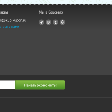
такты
Мы в Соцсетях
si@kupikupon.ru
аться с нами