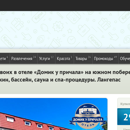
6
24
12
1
26
49
ети
Развлечения
Услуги
Красота
Товары
Промокоды
Обуч
двоих в отеле «Домик у причала» на южном побер
жин, бассейн, сауна и спа-процедуры. Лангепас
Купил
2
Цена