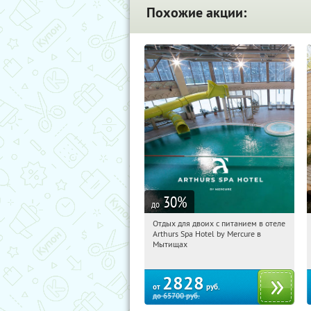
Похожие акции:
30
%
до
Отдых для двоих с питанием в отеле
19:29:43
Купи первым!
Arthurs Spa Hotel by Mercure в
Московская обл., г. Мытищи, д.
Мытищах
Ларево, ул. Хвойная, стр. 26
2828
от
руб.
до
65700
руб.