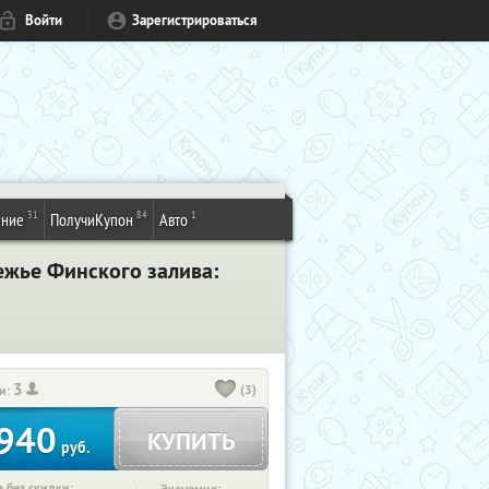
Войти
Зарегистрироваться
31
84
1
ение
ПолучиКупон
Авто
ежье Финского залива:
3
(3)
и:
940
КУПИТЬ
руб.
 без скидки: