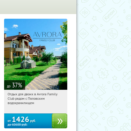
37
%
до
Отдых для двоих в Avrora Family
19:29:43
Купили:
10
Club рядом с Пяловским
Московская обл., Мытищинский р-н,
водохранилищем
д. Степаньково, ул. Рождественская, д.
25
1426
от
руб.
до
60600
руб.