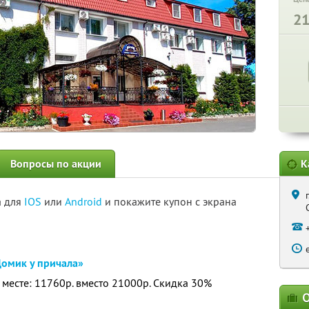
2
Вопросы по акции
К
а для
IOS
или
Android
и покажите купон с экрана
омик у причала»
а месте: 11760р. вместо 21000р. Скидка 30%
О