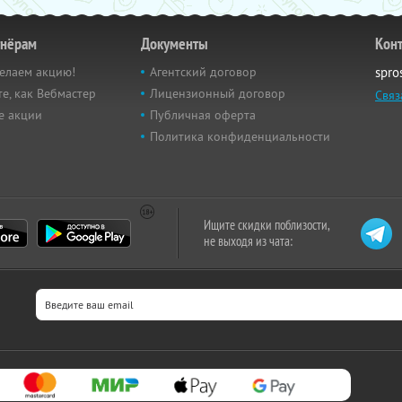
тнёрам
Документы
Кон
елаем акцию!
Агентский договор
spro
е, как Вебмастер
Лицензионный договор
Связ
е акции
Публичная оферта
Политика конфиденциальности
Ищите скидки поблизости,
не выходя из чата: