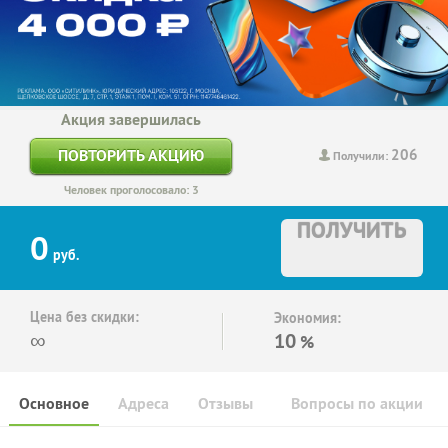
Акция завершилась
206
ПОВТОРИТЬ АКЦИЮ
Получили:
Человек проголосовало: 3
ПОЛУЧИТЬ
0
руб.
Цена без скидки:
Экономия:
∞
10
%
Основное
Адреса
Отзывы
Вопросы по акции