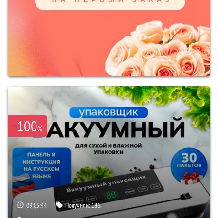
-100
%
09:05:43
Получили:
186