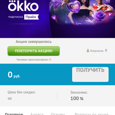
Акция завершилась
9
ПОВТОРИТЬ АКЦИЮ
Получили:
Человек проголосовало: 0
ПОЛУЧИТЬ
0
руб.
Цена без скидки:
Экономия:
∞
100
%
Основное
Адреса
Отзывы
Вопросы по акции