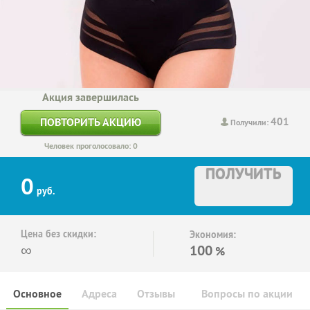
Акция завершилась
401
ПОВТОРИТЬ АКЦИЮ
Получили:
Человек проголосовало: 0
ПОЛУЧИТЬ
0
руб.
Цена без скидки:
Экономия:
∞
100
%
Основное
Адреса
Отзывы
Вопросы по акции